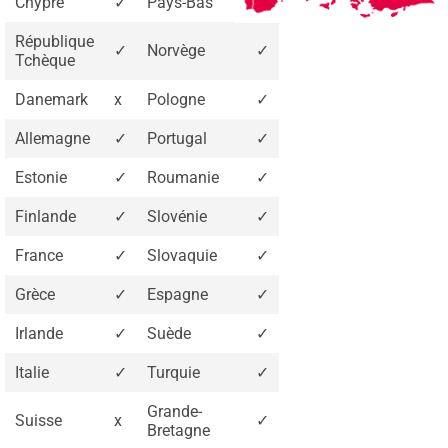
Chypre
✓
Pays-Bas
✓
République
✓
Norvège
✓
Tchèque
Danemark
x
Pologne
✓
Allemagne
✓
Portugal
✓
Estonie
✓
Roumanie
✓
Finlande
✓
Slovénie
✓
France
✓
Slovaquie
✓
Grèce
✓
Espagne
✓
Irlande
✓
Suède
✓
Italie
✓
Turquie
✓
Grande-
Suisse
x
✓
Bretagne