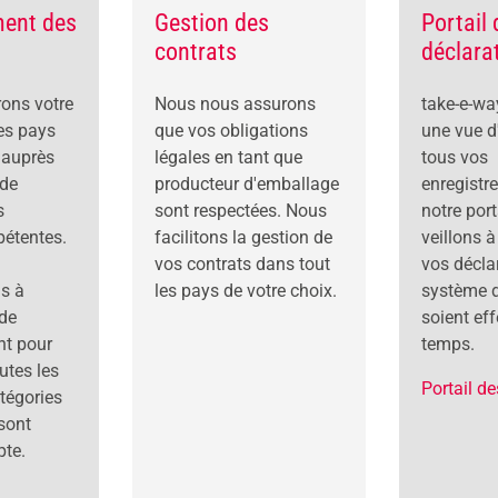
ment des
Gestion des
Portail
contrats
déclara
rons votre
Nous nous assurons
take-e-wa
es pays
que vos obligations
une vue d
 auprès
légales en tant que
tous vos
 de
producteur d'emballage
enregistr
s
sont respectées. Nous
notre port
pétentes.
facilitons la gestion de
veillons à
vos contrats dans tout
vos décla
s à
les pays de votre choix.
système d
de
soient ef
nt pour
temps.
utes les
Portail d
tégories
sont
pte.