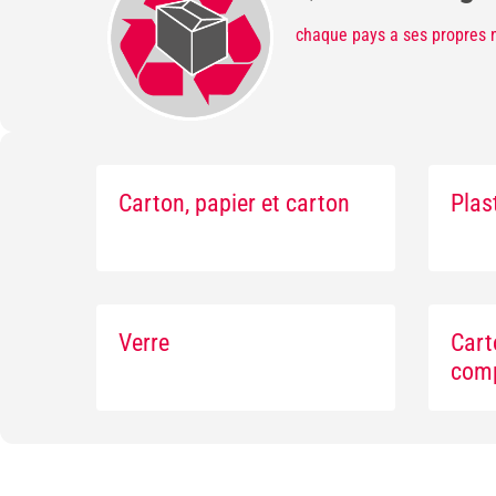
chaque pays a ses propres n
Carton, papier et carton
Plas
Verre
Cart
comp